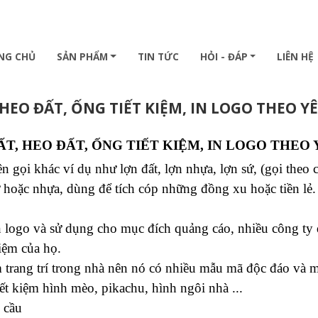
NG CHỦ
SẢN PHẨM
TIN TỨC
HỎI - ĐÁP
LIÊN HỆ
HEO ĐẤT, ỐNG TIẾT KIỆM, IN LOGO THEO Y
ẤT, HEO ĐẤT, ỐNG TIẾT KIỆM, IN LOGO THEO
n gọi khác ví dụ như lợn đất, lợn nhựa, lợn sứ, (gọi theo 
 hoặc nhựa, dùng để tích cóp những đồng xu hoặc tiền lẻ
logo và sử dụng cho mục đích quảng cáo, nhiều công ty dị
iệm của họ.
trang trí trong nhà nên nó có nhiều mẫu mã độc đáo và m
ết kiệm hình mèo, pikachu, hình ngôi nhà ...
u cầu