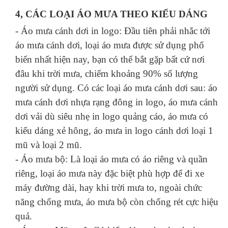
4, CÁC LOẠI ÁO MƯA THEO KIỂU DÁNG
- Áo mưa cánh dơi in logo: Đầu tiên phải nhắc tới
áo mưa cánh dơi, loại áo mưa được sử dụng phổ
biến nhất hiện nay, bạn có thể bắt gặp bất cứ nơi
đâu khi trời mưa, chiếm khoảng 90% số lượng
người sử dụng. Có các loại áo mưa cánh dơi sau: áo
mưa cánh dơi nhựa rạng đông in logo, áo mưa cánh
dơi vải dù siêu nhẹ in logo quảng cáo, áo mưa có
kiểu dáng xẻ hông, áo mưa in logo cánh dơi loại 1
mũ và loại 2 mũ.
- Áo mưa bộ: Là loại áo mưa có áo riêng và quần
riêng, loại áo mưa này đặc biệt phù hợp để đi xe
máy đường dài, hay khi trời mưa to, ngoài chức
năng chống mưa, áo mưa bộ còn chống rét cực hiệu
quả.