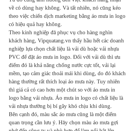
về có dùng hay không. Và tất nhiên, nó cũng kéo
theo việc chiến dịch marketing bằng áo mưa in logo
có hiệu quả hay không.
Theo kinh nghiệp đã phục vụ cho hàng nghìn
khách hàng, Vipquatang.vn thấy hầu hết các doanh
nghiệp lựa chọn chất liệu là vải dù hoặc vải nhựa
PVC để đặt áo mưa in logo. Đối với vải dù thì ưu
điểm đó là khả năng chống nước cực tốt, vải lại
mềm, tạo cảm giác thoải mái khi dùng, do đó khách
hàng thường rất thích loại áo mưa này. Tuy nhiên
thì giá cả có cao hơn một chút so với áo mưa in
logo bằng vải nhựa. Áo mưa in logo có chất liệu là
vải nhựa thường bị bí gây khó chịu khi dùng.
Bên cạnh đó, màu sắc áo mưa cũng là một điểm
quan trọng cần lưu ý. Hãy chọn màu áo mưa gợi
nhớ đến công ty và phù hợp để làm nổi bật lên