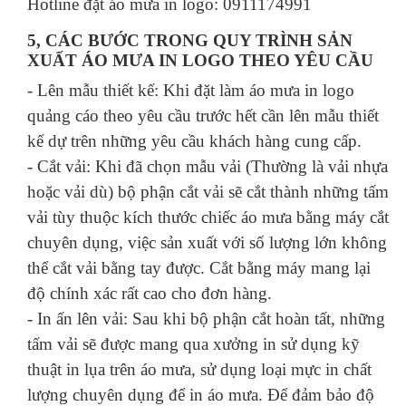
Hotline đặt áo mưa in logo: 0911174991
5, CÁC BƯỚC TRONG QUY TRÌNH SẢN
XUẤT ÁO MƯA IN LOGO THEO YÊU CẦU
- Lên mẫu thiết kế: Khi đặt làm áo mưa in logo
quảng cáo theo yêu cầu trước hết cần lên mẫu thiết
kế dự trên những yêu cầu khách hàng cung cấp.
- Cắt vải: Khi đã chọn mẫu vải (Thường là vải nhựa
hoặc vải dù) bộ phận cắt vải sẽ cắt thành những tấm
vải tùy thuộc kích thước chiếc áo mưa bằng máy cắt
chuyên dụng, việc sản xuất với số lượng lớn không
thể cắt vải bằng tay được. Cắt bằng máy mang lại
độ chính xác rất cao cho đơn hàng.
- In ấn lên vải: Sau khi bộ phận cắt hoàn tất, những
tấm vải sẽ được mang qua xưởng in sử dụng kỹ
thuật in lụa trên áo mưa, sử dụng loại mực in chất
lượng chuyên dụng để in áo mưa. Để đảm bảo độ