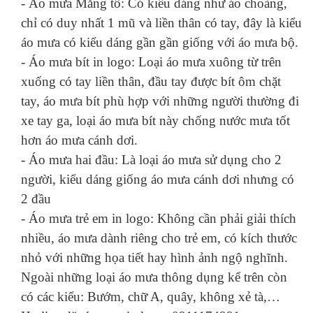
- Áo mưa Măng tô: Có kiểu dáng như áo choàng,
chỉ có duy nhất 1 mũ và liền thân có tay, đây là kiểu
áo mưa có kiểu dáng gần gần giống với áo mưa bộ.
- Áo mưa bít in logo: Loại áo mưa xuông từ trên
xuống có tay liền thân, đầu tay được bít ôm chặt
tay, áo mưa bít phù hợp với những người thường đi
xe tay ga, loại áo mưa bít này chống nước mưa tốt
hơn áo mưa cánh dơi.
- Áo mưa hai đầu: Là loại áo mưa sử dụng cho 2
người, kiểu dáng giống áo mưa cánh dơi nhưng có
2 đầu
- Áo mưa trẻ em in logo: Không cần phải giải thích
nhiều, áo mưa dành riêng cho trẻ em, có kích thước
nhỏ với những họa tiết hay hình ảnh ngộ nghĩnh.
Ngoài những loại áo mưa thông dụng kể trên còn
có các kiểu: Bướm, chữ A, quây, không xẻ tà,…