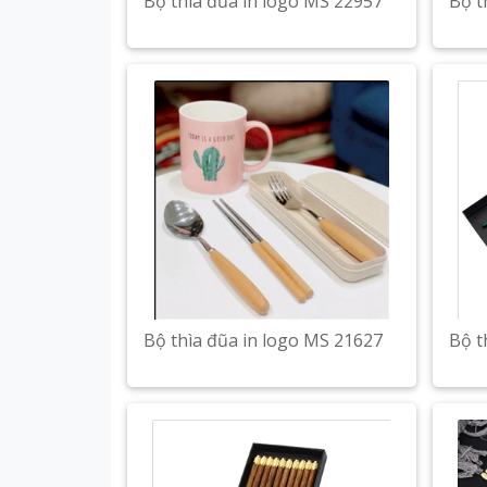
Bộ thìa đũa in logo MS 22957
Bộ t
Bộ thìa đũa in logo MS 21627
Bộ t