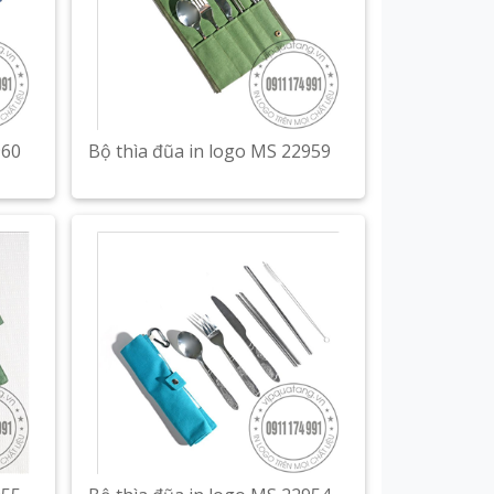
960
Bộ thìa đũa in logo MS 22959