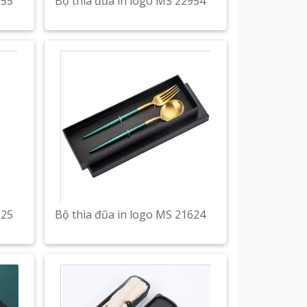
955
Bộ thìa đũa in logo MS 22954
625
Bộ thìa đũa in logo MS 21624