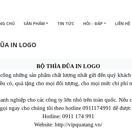
NG CHỦ
SẢN PHẨM
TIN TỨC
HỎI - ĐÁP
LIÊN HỆ
ĐŨA IN LOGO
BỘ THÌA ĐŨA IN LOGO
 công những sản phẩm chất lượng nhất gửi đến quý khách
ều có, quà tặng cho mọi đối tượng, cho mọi mức chi phí m
h nghiệp cho các công ty lớn nhỏ trên toàn quốc. Nếu cầ
 gọi ngay cho chúng tôi theo hotline 0911174991 để được 
Hotline: 0911 174 991
Website:
http://vipquatang.vn/