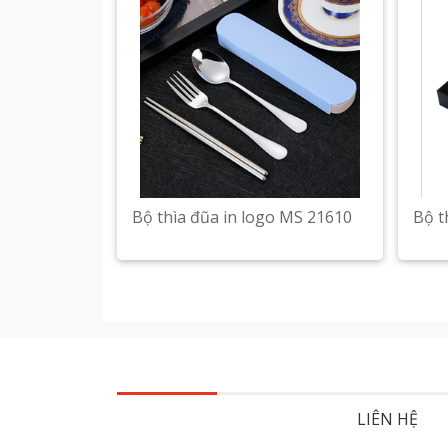
Bộ thìa đũa in logo MS 21610
Bộ t
LIÊN HỆ