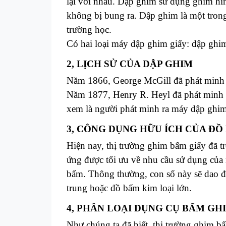
lại với nhau. Dập ghim sử dụng ghim hình
không bị bung ra. Dập ghim là một tron
trường học.
Có hai loại máy dập ghim giấy: dập ghi
2, LỊCH SỬ CỦA DẬP GHIM
Năm 1866, George McGill đã phát minh r
Năm 1877, Henry R. Heyl đã phát minh r
xem là người phát minh ra máy dập ghim
3, CÔNG DỤNG HỮU ÍCH CỦA ĐỒ
Hiện nay, thị trường ghim bấm giấy đã 
ứng được tối ưu về nhu cầu sử dụng của 
bấm. Thông thường, con số này sẽ dao độ
trung hoặc đồ bấm kim loại lớn.
4, PHÂN LOẠI DỤNG CỤ BẤM GH
Như chúng ta đã biết, thị trường ghim 