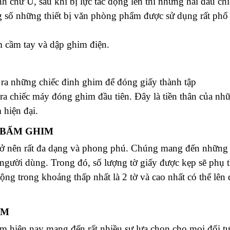
 chữ U, sau khi bị lực tác động lên thì những hai đầu chi
g số những thiết bị văn phòng phẩm được sử dụng rất phổ 
m cầm tay và dập ghim điện.
a những chiếc đinh ghim để đóng giấy thành tập
a chiếc máy đóng ghim đầu tiên. Đây là tiền thân của nhữ
 hiện đại.
 BẤM GHIM
trở nên rất đa dạng và phong phú. Chúng mang đến những t
người dùng. Trong đó, số lượng tờ giấy được kẹp sẽ phụ 
ng trong khoảng thấp nhất là 2 tờ và cao nhất có thể lên
IM
bấm hiện nay mang đến rất nhiều sự lựa chọn cho mọi đối