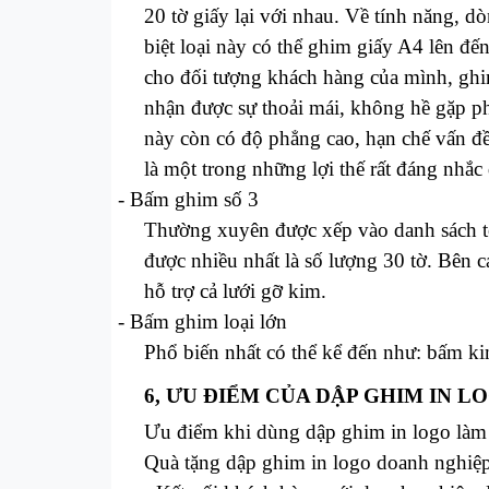
20 tờ giấy lại với nhau. Về tính năng, 
biệt loại này có thể ghim giấy A4 lên đ
cho đối tượng khách hàng của mình, ghi
nhận được sự thoải mái, không hề gặp phả
này còn có độ phẳng cao, hạn chế vấn đề
là một trong những lợi thế rất đáng nhắ
-
Bấm ghim số 3
Thường xuyên được xếp vào danh sách to
được nhiều nhất là số lượng 30 tờ. Bên
hỗ trợ cả lưới gỡ kim.
-
Bấm ghim loại lớn
Phổ biến nhất có thể kể đến như: bấm k
6, ƯU ĐIỂM CỦA DẬP GHIM IN LO
Ưu điểm khi dùng
dập ghim in logo
làm 
Quà tặng
dập ghim in logo
doanh nghiệp 