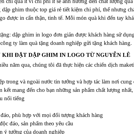
 chi quá ít vì chi phí ít sẽ ảnh hưởng đến chất lượng quà
 dập ghim thuộc top giá rẻ tiết kiệm chi phí, thế nhưng 
logo được in cẩn thận, tinh tế. Mỗi món quà khi đến tay k
 tặng:
dập ghim in logo
đơn giản được khách hàng sử dụng 
công ty làm quà tặng doanh nghiệp gửi tặng khách hàng.
N KHI ĐẶT DẬP GHIM IN LOGO TỪ
NGUYỄN LÊ
hiều năm qua, chúng tôi đã thực hiện các chiến dịch mak
ệp trong và ngoài nước tin tưởng và hợp tác làm nơi cung
m kết mang đến cho bạn những sản phẩm chất lượng nhất, t
u nổi tiếng
c đáo, phù hợp với mọi đối tượng khách hàng
 độc đáo, sản phẩm theo yêu cầu
ên ý tưởng của doanh nghiệp