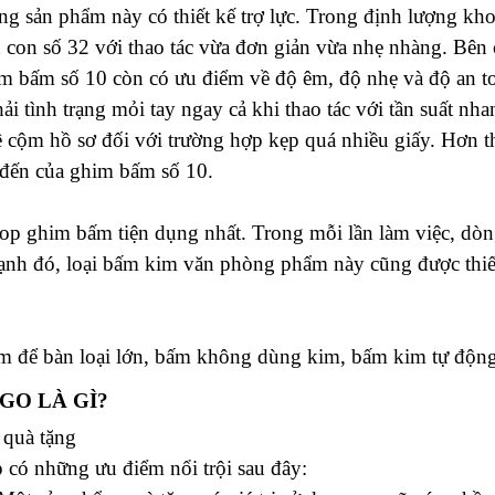
dòng sản phẩm này có thiết kế trợ lực. Trong định lượng 
ến con số 32 với thao tác vừa đơn giản vừa nhẹ nhàng. Bên
m bấm số 10 còn có ưu điểm về độ êm, độ nhẹ và độ an t
i tình trạng mỏi tay ngay cả khi thao tác với tần suất nha
 cộm hồ sơ đối với trường hợp kẹp quá nhiều giấy. Hơn t
c đến của ghim bấm số 10.
p ghim bấm tiện dụng nhất. Trong mỗi lần làm việc, dòn
 cạnh đó, loại bấm kim văn phòng phẩm này cũng được thi
im để bàn loại lớn, bấm không dùng kim, bấm kim tự động 
GO LÀ GÌ?
quà tặng
có những ưu điểm nổi trội sau đây: