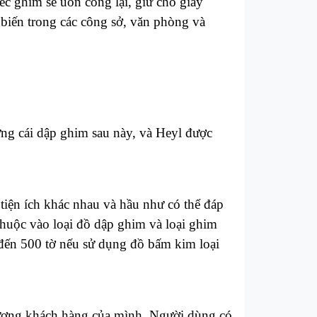
ếc ghim sẽ uốn cong lại, giữ cho giấy
biến trong các công sở, văn phòng và
ng cái dập ghim sau này, và Heyl được
iện ích khác nhau và hầu như có thể đáp
thuộc vào loại đồ dập ghim và loại ghim
 đến 500 tờ nếu sử dụng đồ bấm kim loại
 tượng khách hàng của mình. Người dùng có