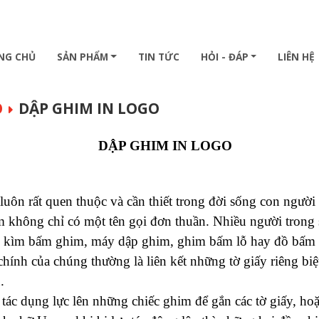
NG CHỦ
SẢN PHẨM
TIN TỨC
HỎI - ĐÁP
LIÊN HỆ
O
DẬP GHIM IN LOGO
DẬP GHIM IN LOGO
luôn rất quen thuộc và cần thiết trong đời sống con người
hông chỉ có một tên gọi đơn thuần. Nhiều người trong s
: kìm bấm ghim, máy dập ghim, ghim bấm lỗ hay đồ bấm 
ính của chúng thường là liên kết những tờ giấy riêng biệ
.
ác dụng lực lên những chiếc ghim để gắn các tờ giấy, ho