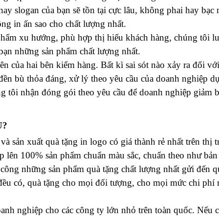
ay slogan của bạn sẽ tồn tại cực lâu, không phai hay bạc
ng in ấn sao cho chất lượng nhất.
n phẩm xu hướng, phù hợp thị hiếu khách hàng, chúng tôi l
 bạn những sản phẩm chất lượng nhất.
ên của hai bên kiểm hàng. Bất kì sai sót nào xảy ra đố
 đền bù thỏa đáng, xử lý theo yêu cầu của doanh nghiệp dư
tôi nhận đóng gói theo yêu cầu để doanh nghiệp giảm bơ
U?
̉n xuất quà tặng in logo có giá thành rẻ nhất trên thị trư
ệp lên 100% sản phẩm chuẩn màu sắc, chuẩn theo như bản
công những sản phẩm quà tặng chất lượng nhất gửi đến q
đều có, quà tặng cho mọi đối tượng, cho mọi mức chi phí 
anh nghiệp cho các công ty lớn nhỏ trên toàn quốc. Nếu c