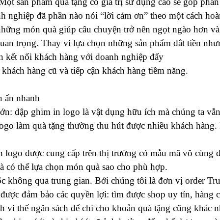
Một sản phẩm quà tặng có giá trị sử dụng cao sẽ góp phầ
h nghiệp đã phần nào nói “lời cảm ơn” theo một cách hoàn
những món quà giúp câu chuyện trở nên ngọt ngào hơn và 
uan trọng.
Thay vì lựa chọn những sản phẩm đắt tiền nhưn
hần kết nối khách hàng với doanh nghiệp đấy
 khách hàng cũ và tiếp cận khách hàng tiềm năng.
in ấn nhanh
lớn: dập ghim in logo là vật dụng hữu ích mà chúng ta vẫ
ogo làm quà tặng thường thu hút được nhiều khách hàng. 
n logo
được cung cấp trên thị trường có mẫu mã vô cùng 
mà có thể lựa chọn món quà sao cho phù hợp.
c không qua trung gian. Bởi chúng tôi là đơn vị order T
 được đảm bảo các quyền lợi: tìm được shop uy tín, hàng
nh vì thế ngân sách để chi cho khoản quà
tặng
cũng khác nh