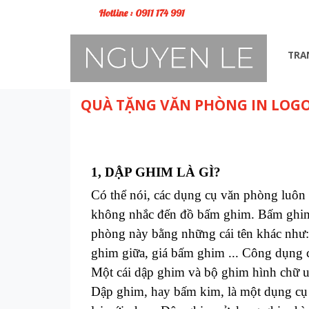
Hotline : 0911 174 991
TRA
QUÀ TẶNG VĂN PHÒNG IN LOG
1, DẬP GHIM LÀ GÌ?
Có thể nói, các dụng cụ văn phòng luôn 
không nhắc đến đồ bấm ghim. Bấm ghim k
phòng này bằng những cái tên khác như
ghim giữa, giá bấm ghim ... Công dụng ch
Một cái dập ghim và bộ ghim hình chữ u
Dập ghim, hay bấm kim, là một dụng cụ t