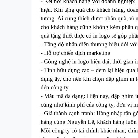
- Kết nối khách hàng với doanh nghiệp: 
hiệu.
Khi tặng quà cho khách hàng, doan
tượng. Ai cũng thích được nhận quà, vì 
cho khách hàng cũng không kém phần q
quà tặng thiết thực có in logo sẽ góp p
- Tăng độ nhận diện thương hiệu đối với
- Hỗ trợ chiến dịch marketing
- Công nghệ in logo hiện đại, thời gian 
- Tính hữu dụng cao – đem lại hiệu quả 
dụng ấy, cho nên khi chọn dập ghim in l
đến công ty.
- Mẫu mã đa dạng: Hiện nay,
dập ghim i
cũng như kinh phí của công ty, đơn vị 
- Giá thành cạnh tranh:
Hàng nhập tận gố
hàng cùng
Nguyễn Lê
, khách hàng luôn
Mỗi công ty có tài chính khác nhau, chí