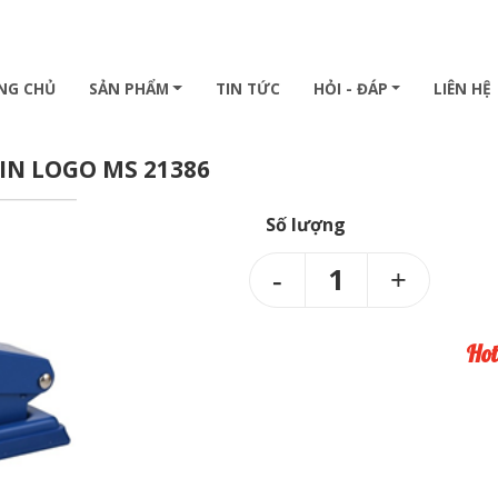
NG CHỦ
SẢN PHẨM
TIN TỨC
HỎI - ĐÁP
LIÊN HỆ
IN LOGO MS 21386
Số lượng
1
Hot