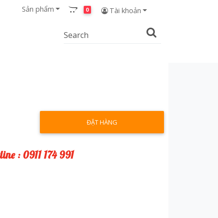
Sản phẩm
0
Tài khoản
ĐẶT HÀNG
line : 0911 174 991