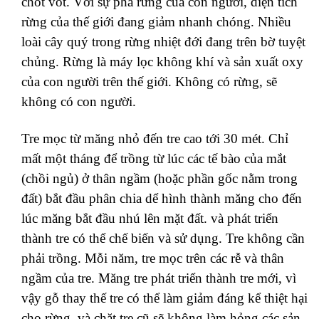
chót vót. Với sự phá rừng của con người, diện tích
rừng của thế giới đang giảm nhanh chóng. Nhiều
loài cây quý trong rừng nhiệt đới đang trên bờ tuyệt
chủng. Rừng là máy lọc không khí và sản xuất oxy
của con người trên thế giới. Không có rừng, sẽ
không có con người.
Tre mọc từ măng nhỏ đến tre cao tới 30 mét. Chỉ
mất một tháng để trồng từ lúc các tế bào của mắt
(chồi ngủ) ở thân ngầm (hoặc phần gốc nằm trong
đất) bắt đầu phân chia dể hình thành măng cho đến
lúc măng bắt đầu nhú lên mặt đất. và phát triển
thành tre có thể chế biến và sử dụng. Tre không cần
phải trồng. Mỗi năm, tre mọc trên các rễ và thân
ngầm của tre. Măng tre phát triển thành tre mới, vì
vậy gỗ thay thế tre có thể làm giảm đáng kể thiệt hại
cho rừng, và chặt tre cũ sẽ không làm hỏng các sản