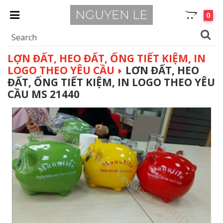
0
LỢN ĐẤT, HEO ĐẤT, ỐNG TIẾT KIỆM, IN
LOGO THEO YÊU CẦU
LƠN ĐẤT, HEO
ĐẤT, ỐNG TIẾT KIỆM, IN LOGO THEO YÊU
CẦU MS 21440