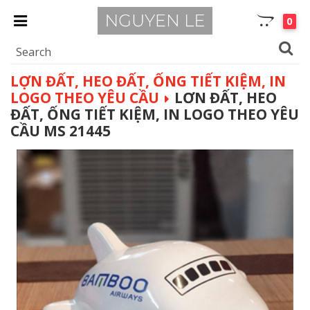
0
LỢN ĐẤT, HEO ĐẤT, ỐNG TIẾT KIỆM, IN
LOGO THEO YÊU CẦU
LƠN ĐẤT, HEO
ĐẤT, ỐNG TIẾT KIỆM, IN LOGO THEO YÊU
CẦU MS 21445