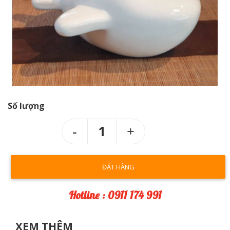
Số lượng
1
ĐẶT HÀNG
Hotline : 0911 174 991
XEM THÊM