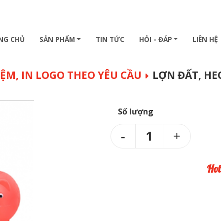
NG CHỦ
SẢN PHẨM
TIN TỨC
HỎI - ĐÁP
LIÊN HỆ
IỆM, IN LOGO THEO YÊU CẦU
LỢN ĐẤT, HEO
Số lượng
1
Hot