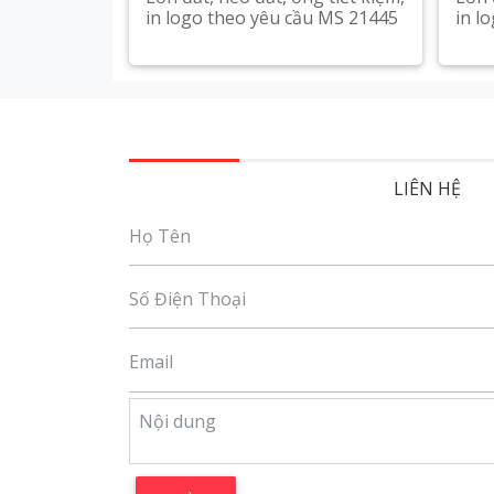
in logo theo yêu cầu MS 21445
in l
Xem chi tiết
LIÊN HỆ