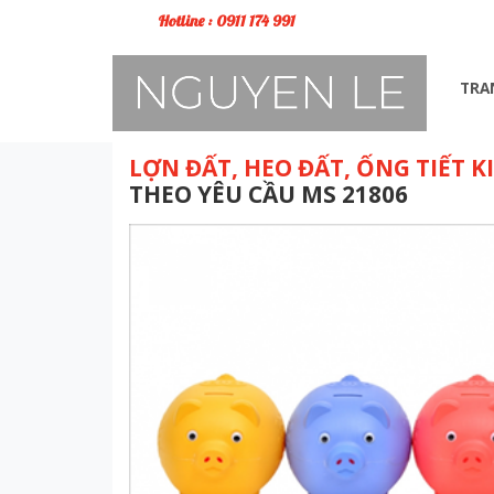
Hotline : 0911 174 991
TRA
LỢN ĐẤT, HEO ĐẤT, ỐNG TIẾT K
THEO YÊU CẦU MS 21806