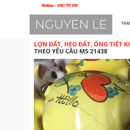
Hotline : 0911 174 991
TRA
LỢN ĐẤT, HEO ĐẤT, ỐNG TIẾT K
THEO YÊU CẦU MS 21438