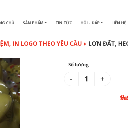
NG CHỦ
SẢN PHẨM
TIN TỨC
HỎI - ĐÁP
LIÊN HỆ
IỆM, IN LOGO THEO YÊU CẦU
LƠN ĐẤT, HEO
Số lượng
1
Hot