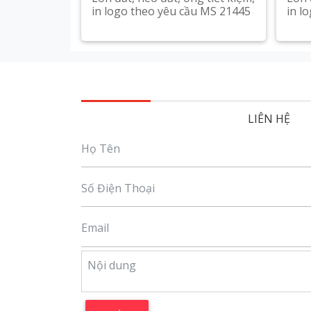
in logo theo yêu cầu MS 21445
in l
Xem chi tiết
LIÊN HỆ