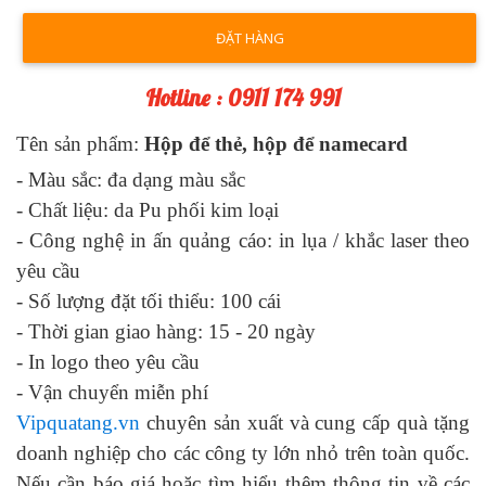
ĐẶT HÀNG
Hotline : 0911 174 991
Tên sản phẩm:
Hộp để thẻ, hộp để namecard
- Màu sắc:
đa dạng màu sắc
- Chất liệu:
da Pu phối kim loại
- Công nghệ in ấn quảng cáo:
in lụa / khắc laser theo
yêu cầu
- Số lượng đặt tối thiểu: 100 cái
- Thời gian giao hàng: 1
5
- 2
0
ngày
-
In logo theo yêu cầu
-
Vận chuyển miễn phí
Vipquatang.vn
chuyên sản xuất và cung cấp quà tặng
doanh nghiệp cho các công ty lớn nhỏ trên toàn quốc.
Nếu cần báo giá hoặc tìm hiểu thêm thông tin về các