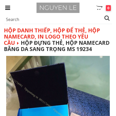
0
HỘP DANH THIẾP, HỘP ĐỂ THẺ, HỘP
NAMECARD, IN LOGO THEO YÊU
CẦU
HỘP ĐỰNG THẺ, HỘP NAMECARD
BẰNG DA SANG TRỌNG MS 19234