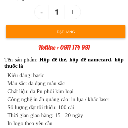
1
ĐẶT HÀNG
Hotline : 0911 174 991
Tên sản phẩm:
Hộp để thẻ, hộp để namecard, hộp
thuốc lá
- Kiểu dáng:
basic
- Màu sắc:
đa dạng màu sắc
- Chất liệu:
da Pu phối kim loại
- Công nghệ in ấn quảng cáo:
in lụa / khắc laser
- Số lượng đặt tối thiểu: 100 cái
- Thời gian giao hàng: 1
5
- 2
0
ngày
-
In logo theo yêu cầu