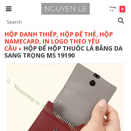
0
HỘP DANH THIẾP, HỘP ĐỂ THẺ, HỘP
NAMECARD, IN LOGO THEO YÊU
CẦU
HỘP ĐỂ HỘP THUỐC LÁ BẰNG DA
SANG TRỌNG MS 19190