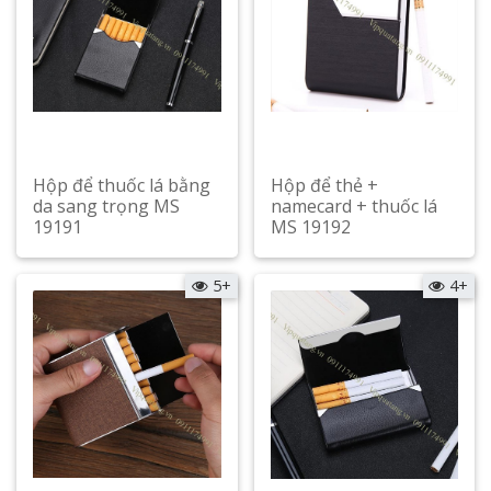
Hộp để thuốc lá bằng
Hộp để thẻ +
da sang trọng MS
namecard + thuốc lá
19191
MS 19192
Xem chi tiết
Xem chi tiết
5+
4+