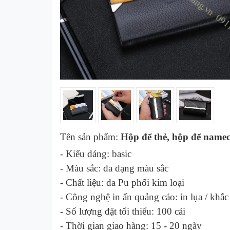
Tên sản phẩm:
Hộp để thẻ, hộp để namec
- Kiểu dáng:
basic
- Màu sắc:
đa dạng màu sắc
- Chất liệu:
da Pu phối kim loại
- Công nghệ in ấn quảng cáo:
in lụa / khắc
- Số lượng đặt tối thiểu: 100 cái
- Thời gian giao hàng: 1
5
- 2
0
ngày