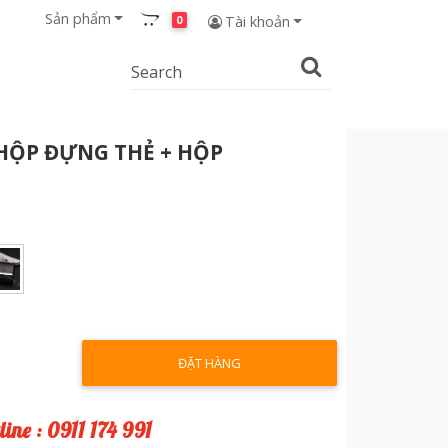
Sản phẩm
0
Tài khoản
HỘP ĐỰNG THẺ + HỘP
ĐẶT HÀNG
line : 0911 174 991