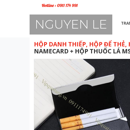
Hotline : 0911 174 991
TRA
HỘP DANH THIẾP, HỘP ĐỂ THẺ,
NAMECARD + HỘP THUỐC LÁ MS