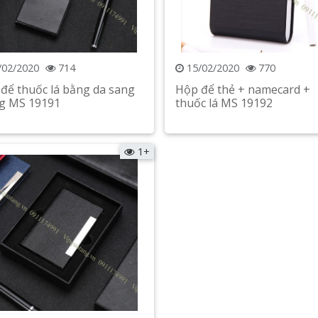
/02/2020
714
15/02/2020
770
để thuốc lá bằng da sang
Hộp để thẻ + namecard +
g MS 19191
thuốc lá MS 19192
Xem chi tiết
Xem chi tiết
1+