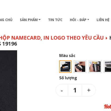
NG CHỦ
SẢN PHẨM
TIN TỨC
HỎI - ĐÁP
LIÊN HỆ
 HỘP NAMECARD, IN LOGO THEO YÊU CẦU
 19196
Màu sắc
Số lượng
1
Hot