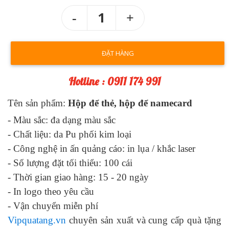
1
ĐẶT HÀNG
Hotline : 0911 174 991
Tên sản phẩm:
Hộp để thẻ, hộp để namecard
- Màu sắc:
đa dạng màu sắc
- Chất liệu:
da Pu phối kim loại
- Công nghệ in ấn quảng cáo:
in lụa / khắc laser
- Số lượng đặt tối thiểu: 100 cái
- Thời gian giao hàng: 1
5
- 2
0
ngày
-
In logo theo yêu cầu
-
Vận chuyển miễn phí
Vipquatang.vn
chuyên sản xuất và cung cấp quà tặng