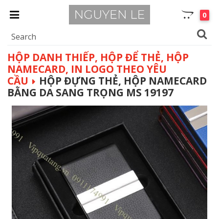
0
HỘP DANH THIẾP, HỘP ĐỂ THẺ, HỘP
NAMECARD, IN LOGO THEO YÊU
CẦU
HỘP ĐỰNG THẺ, HỘP NAMECARD
BẰNG DA SANG TRỌNG MS 19197