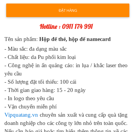
ĐẶT HÀNG
Hotline : 0911 174 991
Tên sản phẩm:
Hộp để thẻ, hộp để namecard
- Màu sắc:
đa dạng màu sắc
- Chất liệu:
da Pu phối kim loại
- Công nghệ in ấn quảng cáo:
in lụa / khắc laser theo
yêu cầu
- Số lượng đặt tối thiểu: 100 cái
- Thời gian giao hàng: 1
5
- 2
0
ngày
-
In logo theo yêu cầu
-
Vận chuyển miễn phí
Vipquatang.vn
chuyên sản xuất và cung cấp quà tặng
doanh nghiệp cho các công ty lớn nhỏ trên toàn quốc.
Nếu cần báo giá hoặc tìm hiểu thêm thông tin về các