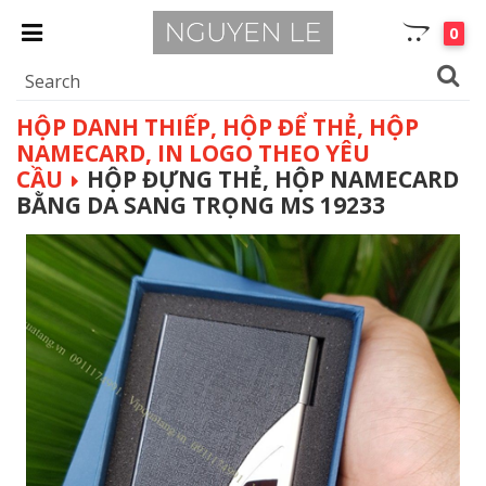
0
HỘP DANH THIẾP, HỘP ĐỂ THẺ, HỘP
NAMECARD, IN LOGO THEO YÊU
CẦU
HỘP ĐỰNG THẺ, HỘP NAMECARD
BẰNG DA SANG TRỌNG MS 19233