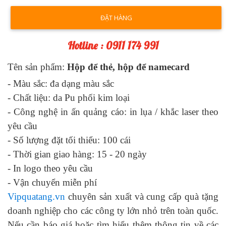
ĐẶT HÀNG
Hotline : 0911 174 991
Tên sản phẩm:
Hộp để thẻ, hộp để namecard
- Màu sắc:
đa dạng màu sắc
- Chất liệu:
da Pu phối kim loại
- Công nghệ in ấn quảng cáo:
in lụa / khắc laser theo
yêu cầu
- Số lượng đặt tối thiểu: 100 cái
- Thời gian giao hàng: 1
5
- 2
0
ngày
-
In logo theo yêu cầu
-
Vận chuyển miễn phí
Vipquatang.vn
chuyên sản xuất và cung cấp quà tặng
doanh nghiệp cho các công ty lớn nhỏ trên toàn quốc.
Nếu cần báo giá hoặc tìm hiểu thêm thông tin về các