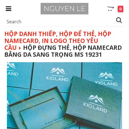
0
HỘP DANH THIẾP, HỘP ĐỂ THẺ, HỘP
NAMECARD, IN LOGO THEO YÊU
CẦU
HỘP ĐỰNG THẺ, HỘP NAMECARD
BẰNG DA SANG TRỌNG MS 19231