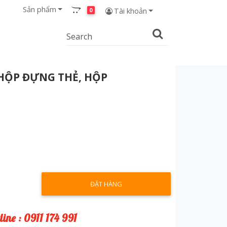
Sản phẩm
0
Tài khoản
HỘP ĐỰNG THẺ, HỘP
ĐẶT HÀNG
line : 0911 174 991