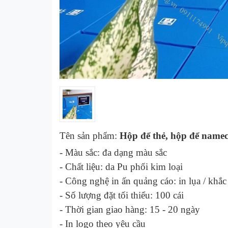
Tên sản phẩm:
Hộp để thẻ, hộp để name
- Màu sắc:
đa dạng màu sắc
- Chất liệu:
da Pu phối kim loại
- Công nghệ in ấn quảng cáo:
in lụa / khắc
- Số lượng đặt tối thiểu: 100 cái
- Thời gian giao hàng: 1
5
- 2
0
ngày
-
In logo theo yêu cầu