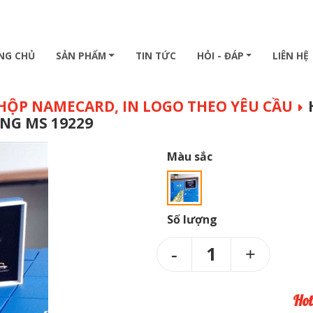
NG CHỦ
SẢN PHẨM
TIN TỨC
HỎI - ĐÁP
LIÊN HỆ
 HỘP NAMECARD, IN LOGO THEO YÊU CẦU
NG MS 19229
Màu sắc
Số lượng
1
Hot