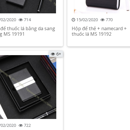
/02/2020
714
15/02/2020
770
để thuốc lá bằng da sang
Hộp để thẻ + namecard +
g MS 19191
thuốc lá MS 19192
Xem chi tiết
Xem chi tiết
6+
/02/2020
722