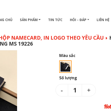
NG CHỦ
SẢN PHẨM
TIN TỨC
HỎI - ĐÁP
LIÊN HỆ
 HỘP NAMECARD, IN LOGO THEO YÊU CẦU
NG MS 19226
Màu sắc
Số lượng
1
Hot