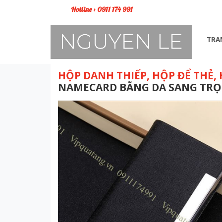
Hotline : 0911 174 991
TRA
HỘP DANH THIẾP, HỘP ĐỂ THẺ,
NAMECARD BẰNG DA SANG TRỌ