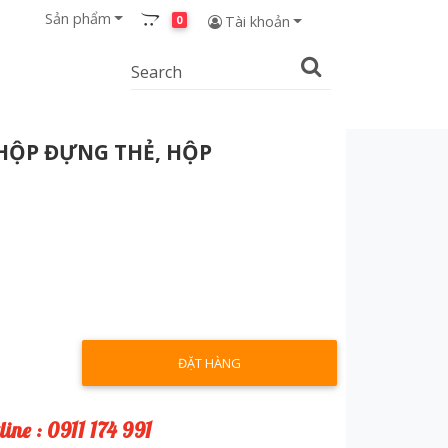
Sản phẩm
0
Tài khoản
HỘP ĐỰNG THẺ, HỘP
ĐẶT HÀNG
line : 0911 174 991