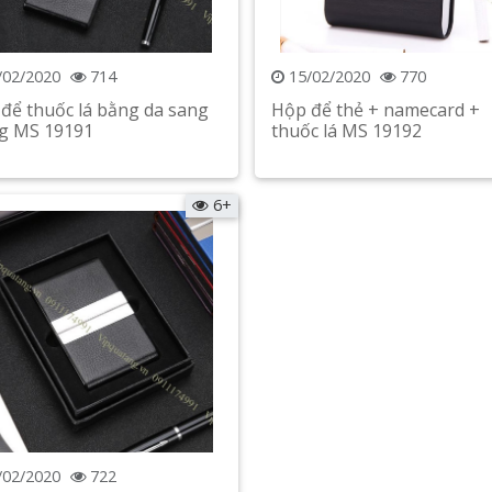
/02/2020
714
15/02/2020
770
để thuốc lá bằng da sang
Hộp để thẻ + namecard +
g MS 19191
thuốc lá MS 19192
Xem chi tiết
Xem chi tiết
6+
/02/2020
722