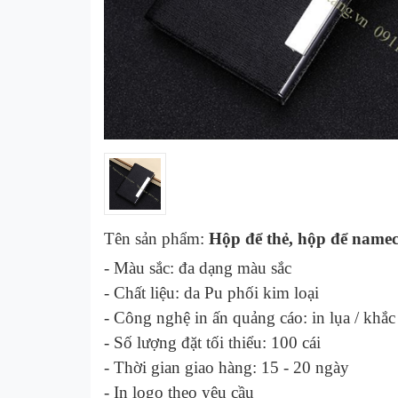
Tên sản phẩm:
Hộp để thẻ, hộp để name
- Màu sắc:
đa dạng màu sắc
- Chất liệu:
da Pu phối kim loại
- Công nghệ in ấn quảng cáo:
in lụa / khắc
- Số lượng đặt tối thiểu: 100 cái
- Thời gian giao hàng: 1
5
- 2
0
ngày
-
In logo theo yêu cầu