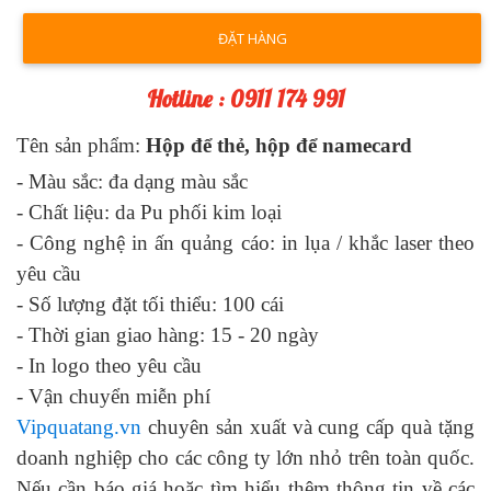
ĐẶT HÀNG
Hotline : 0911 174 991
Tên sản phẩm:
Hộp để thẻ, hộp để namecard
- Màu sắc:
đa dạng màu sắc
- Chất liệu:
da Pu phối kim loại
- Công nghệ in ấn quảng cáo:
in lụa / khắc laser theo
yêu cầu
- Số lượng đặt tối thiểu: 100 cái
- Thời gian giao hàng: 1
5
- 2
0
ngày
-
In logo theo yêu cầu
-
Vận chuyển miễn phí
Vipquatang.vn
chuyên sản xuất và cung cấp quà tặng
doanh nghiệp cho các công ty lớn nhỏ trên toàn quốc.
Nếu cần báo giá hoặc tìm hiểu thêm thông tin về các