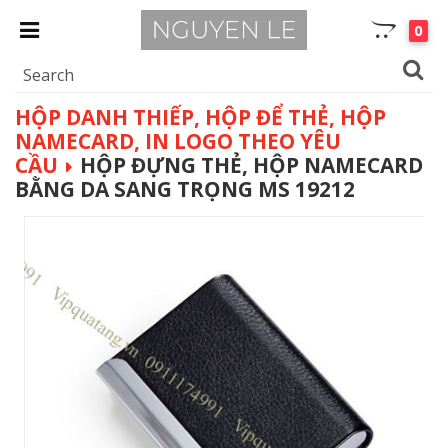
0
HỘP DANH THIẾP, HỘP ĐỂ THẺ, HỘP
NAMECARD, IN LOGO THEO YÊU
CẦU
HỘP ĐỰNG THẺ, HỘP NAMECARD
BẰNG DA SANG TRỌNG MS 19212