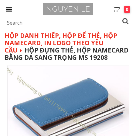
0
HỘP DANH THIẾP, HỘP ĐỂ THẺ, HỘP
NAMECARD, IN LOGO THEO YÊU
CẦU
HỘP ĐỰNG THẺ, HỘP NAMECARD
BẰNG DA SANG TRỌNG MS 19208