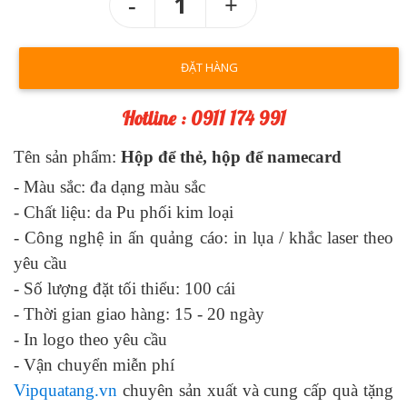
1
ĐẶT HÀNG
Hotline : 0911 174 991
Tên sản phẩm:
Hộp để thẻ, hộp để namecard
- Màu sắc:
đa dạng màu sắc
- Chất liệu:
da Pu phối kim loại
- Công nghệ in ấn quảng cáo:
in lụa / khắc laser theo
yêu cầu
- Số lượng đặt tối thiểu: 100 cái
- Thời gian giao hàng: 1
5
- 2
0
ngày
-
In logo theo yêu cầu
-
Vận chuyển miễn phí
Vipquatang.vn
chuyên sản xuất và cung cấp quà tặng