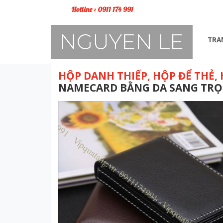
Hotline : 0911 174 991
TRA
HỘP DANH THIẾP, HỘP ĐỂ THẺ,
NAMECARD BẰNG DA SANG TRỌ