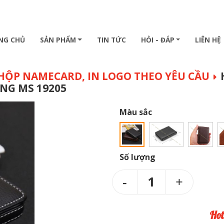
NG CHỦ
SẢN PHẨM
TIN TỨC
HỎI - ĐÁP
LIÊN HỆ
 HỘP NAMECARD, IN LOGO THEO YÊU CẦU
NG MS 19205
Màu sắc
Số lượng
1
Hot