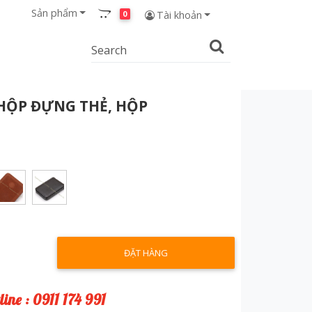
Sản phẩm
0
Tài khoản
HỘP ĐỰNG THẺ, HỘP
ĐẶT HÀNG
line : 0911 174 991