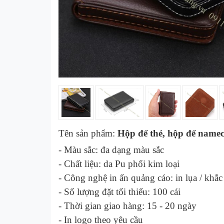
Tên sản phẩm:
Hộp để thẻ, hộp để name
- Màu sắc:
đa dạng màu sắc
- Chất liệu:
da Pu phối kim loại
- Công nghệ in ấn quảng cáo:
in lụa / khắc
- Số lượng đặt tối thiểu: 100 cái
- Thời gian giao hàng: 1
5
- 2
0
ngày
-
In logo theo yêu cầu