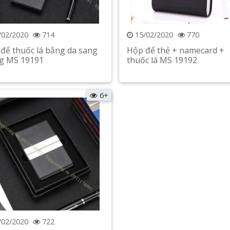
/02/2020
714
15/02/2020
770
để thuốc lá bằng da sang
Hộp để thẻ + namecard +
g MS 19191
thuốc lá MS 19192
Xem chi tiết
Xem chi tiết
6+
/02/2020
722