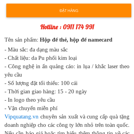
ĐẶT HÀNG
Hotline : 0911 174 991
Tên sản phẩm:
Hộp để thẻ, hộp để namecard
- Màu sắc:
đa dạng màu sắc
- Chất liệu:
da Pu phối kim loại
- Công nghệ in ấn quảng cáo:
in lụa / khắc laser theo
yêu cầu
- Số lượng đặt tối thiểu: 100 cái
- Thời gian giao hàng: 1
5
- 2
0
ngày
-
In logo theo yêu cầu
-
Vận chuyển miễn phí
Vipquatang.vn
chuyên sản xuất và cung cấp quà tặng
doanh nghiệp cho các công ty lớn nhỏ trên toàn quốc.
Nếu cần báo giá hoặc tìm hiểu thêm thông tin về các