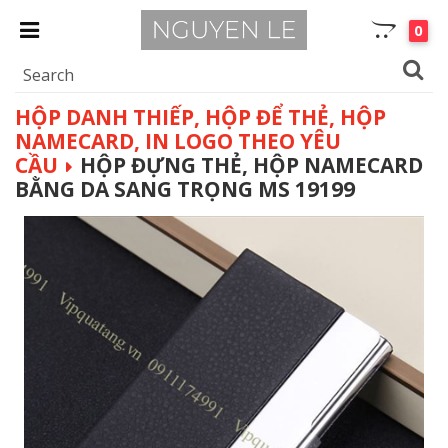
0
HỘP DANH THIẾP, HỘP ĐỂ THẺ, HỘP
NAMECARD, IN LOGO THEO YÊU
CẦU
HỘP ĐỰNG THẺ, HỘP NAMECARD
BẰNG DA SANG TRỌNG MS 19199