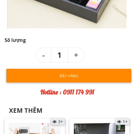
Số lượng
1
ĐẶT HÀNG
Hotline : 0911 174 991
XEM THÊM
3+
1+