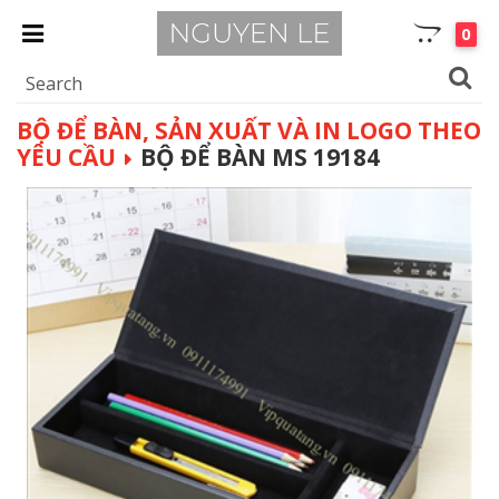
0
BỘ ĐỂ BÀN, SẢN XUẤT VÀ IN LOGO THEO
YÊU CẦU
BỘ ĐỂ BÀN MS 19184