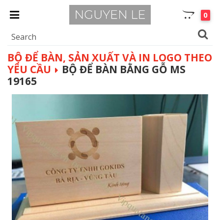
0
BỘ ĐỂ BÀN, SẢN XUẤT VÀ IN LOGO THEO
YÊU CẦU
BỘ ĐỂ BÀN BẰNG GỖ MS
19165