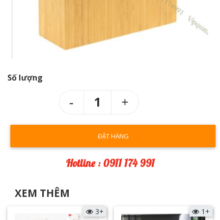
Số lượng
1
ĐẶT HÀNG
Hotline : 0911 174 991
XEM THÊM
3+
1+