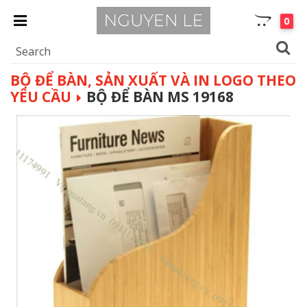
0
BỘ ĐỂ BÀN, SẢN XUẤT VÀ IN LOGO THEO
YÊU CẦU
BỘ ĐỂ BÀN MS 19168