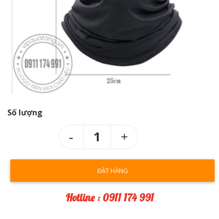
Số lượng
1
ĐẶT HÀNG
Hotline : 0911 174 991