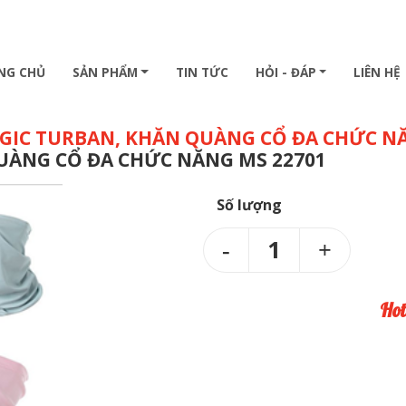
NG CHỦ
SẢN PHẨM
TIN TỨC
HỎI - ĐÁP
LIÊN HỆ
AGIC TURBAN, KHĂN QUÀNG CỔ ĐA CHỨC N
UÀNG CỔ ĐA CHỨC NĂNG MS 22701
Số lượng
1
Hot