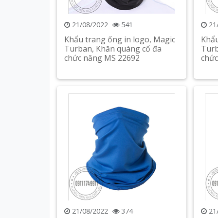
21/08/2022
541
21
Khẩu trang ống in logo, Magic
Khẩu
Turban, Khăn quàng cổ đa
Turb
chức năng MS 22692
chức
Xem chi tiết
21/08/2022
374
21