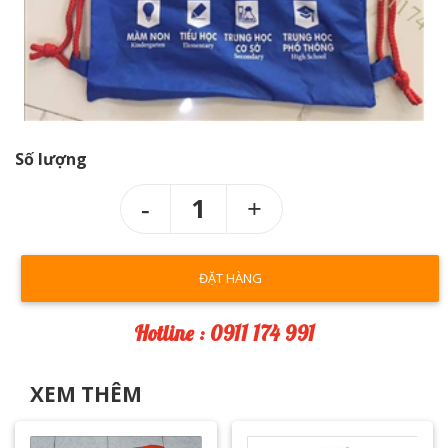
Số lượng
1
ĐẶT HÀNG
Hotline : 0911 174 991
XEM THÊM