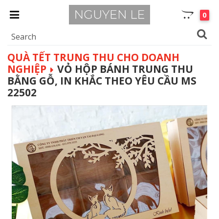
0
QUÀ TẾT TRUNG THU CHO DOANH
NGHIỆP
VỎ HỘP BÁNH TRUNG THU
BẰNG GỖ, IN KHẮC THEO YÊU CẦU MS
22502