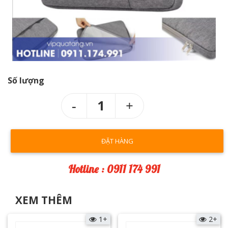
Số lượng
1
ĐẶT HÀNG
Hotline : 0911 174 991
XEM THÊM
1+
2+