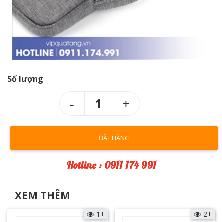
Số lượng
1
ĐẶT HÀNG
Hotline : 0911 174 991
XEM THÊM
1+
2+