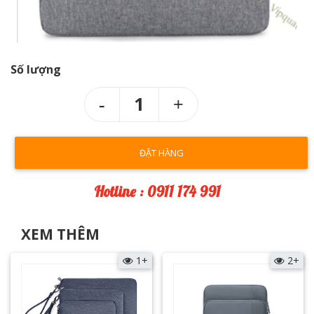
Số lượng
1
ĐẶT HÀNG
Hotline : 0911 174 991
XEM THÊM
1+
2+