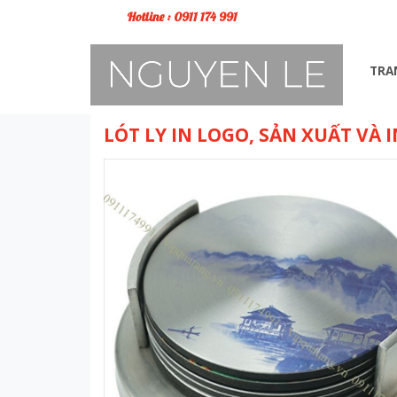
Hotline : 0911 174 991
TRA
LÓT LY IN LOGO, SẢN XUẤT VÀ 