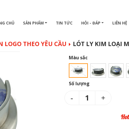
NG CHỦ
SẢN PHẨM
TIN TỨC
HỎI - ĐÁP
LIÊN HỆ
IN LOGO THEO YÊU CẦU
LÓT LY KIM LOẠI M
Màu sắc
Số lượng
1
Hot