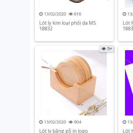
13/02/2020
616
13
Lót ly kim loại phối da MS
Lót 
18832
188
Xem chi tiết
5+
13/02/2020
904
13
Lót ly bằng gỗ in logo
Lót 