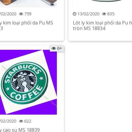
/02/2020
759
13/02/2020
835
ly kim loại phối da Pu MS
Lót ly kim loại phối da Pu 
33
tròn MS 18834
Xem chi tiết
Xem chi tiết
6+
/02/2020
622
ly cao su MS 18839