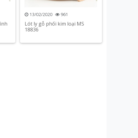
13/02/2020
961
hình
Lót ly gỗ phối kim loại MS
18836
Xem chi tiết