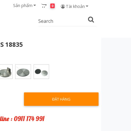
Sản phẩm
0
Tài khoản
S 18835
ĐẶT HÀNG
line : 0911 174 991