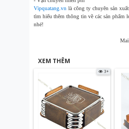
-
Vận chuyển miễn phí
Vipquatang.vn
là công ty chuyên sản xuất
tìm hiểu thêm thông tin về các
sản phẩm ló
nhé!
Mai
XEM THÊM
3+