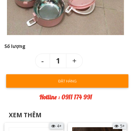
Số lượng
1
ĐẶT HÀNG
Hotline : 0911 174 991
XEM THÊM
4+
5+