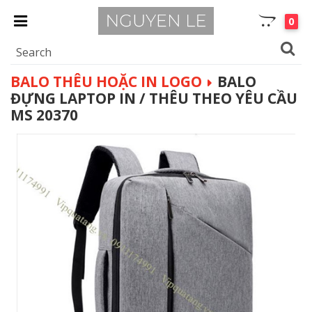
0
BALO THÊU HOẶC IN LOGO
BALO
ĐỰNG LAPTOP IN / THÊU THEO YÊU CẦU
MS 20370