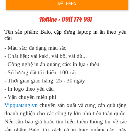
ĐẶT HÀNG
Hotline : 0911 174 991
Tên sản phẩm: Balo, cặp đựng laptop in ấn theo yêu
cầu
- Màu sắc:
đa dạng màu sắc
- Chất liệu: vải kaki, vải bố, vải dù...
- Công nghệ in ấn quảng cáo:
in lụa / thêu
- Số lượng đặt tối thiểu: 100 cái
- Thời gian giao hàng: 2
5
- 3
0
ngày
-
In logo theo yêu cầu
-
Vận chuyển miễn phí
Vipquatang.vn
chuyên sản xuất và cung cấp quà tặng
doanh nghiệp cho các công ty lớn nhỏ trên toàn quốc.
Nếu cần báo giá hoặc tìm hiểu thêm thông tin về các
sản phẩm Balo, túi xách có in logo
quảng cáo, hãy