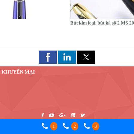
Bút kim loại, bút kí, số 2 MS 2
, KHUYẾN MẠI
1
2
3