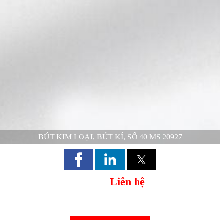
BÚT KIM LOẠI, BÚT KÍ, SỐ 40 MS 20927
Liên hệ