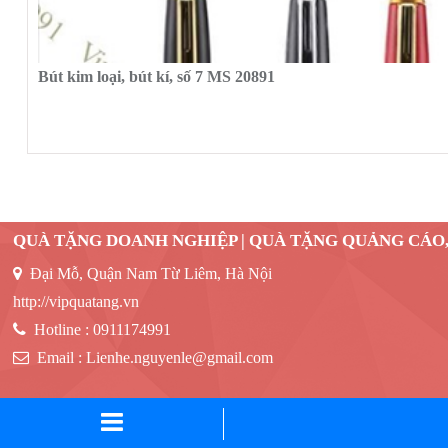
Bút kim loại, bút kí, số 7 MS 20891
QUÀ TẶNG DOANH NGHIỆP | QUÀ TẶNG QUẢNG CÁO
Đại Mỗ, Quận Nam Từ Liêm, Hà Nội
http://vipquatang.vn
Hotline :
0911174991
Email :
Lienhe.nguyenle@gmail.com