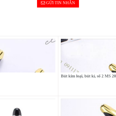
GỬI TIN NHẮN
Bút kim loại, bút kí, số 2 MS 2