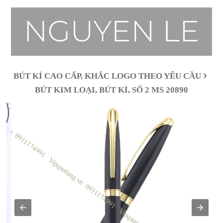
BÚT KÍ CAO CẤP, KHẮC LOGO THEO YÊU CẦU
BÚT KIM LOẠI, BÚT KÍ, SỐ 2 MS 20890