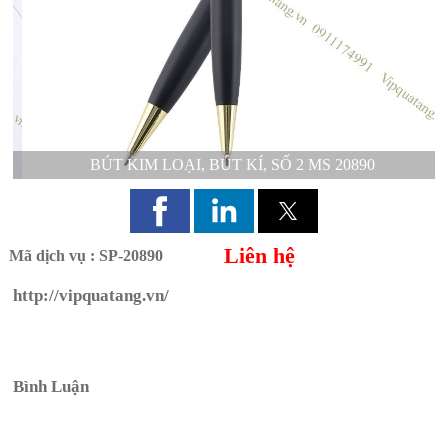
BÚT KIM LOẠI, BÚT KÍ, SỐ 2 MS 20890
Liên hệ
Mã dịch vụ : SP-20890
http://vipquatang.vn/
Gửi tin nhắn
Bình Luận