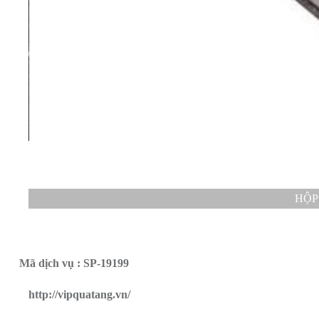
HỘP
Mã dịch vụ : SP-19199
http://vipquatang.vn/