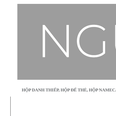
HỘP DANH THIẾP, HỘP ĐỂ THẺ, HỘP NAMEC