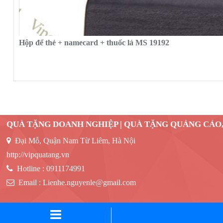
Hộp để thẻ + namecard + thuốc lá MS 19192
QUÀ TẶNG DOANH NGHIỆP | QUÀ TẶNG QUẢNG CÁO
Đại Mỗ, Quận Nam Từ Liêm, Hà Nội
http://vipquatang.vn
Hotline :
0911174991
Email :
Lienhe.nguyenle@gmail.com