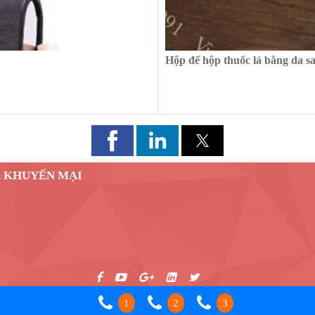
Hộp để hộp thuốc lá bằng da s
, KHUYẾN MẠI
1
2
3