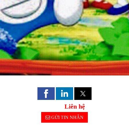
Liên hệ
GỬI TIN NHẮN